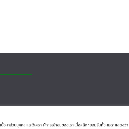
นื้อหาส่วนบุคคล และวิเคราะห์การเข้าชมของเรา เมื่อคลิก "ยอมรับทั้งหมด" แสดงว่า
rved.