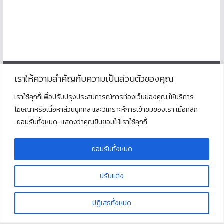
เราให้ความสำคัญกับความเป็นส่วนตัวของคุณ
ติดต่อ
เราใช้คุกกี้เพื่อปรับปรุงประสบการณ์การท่องเว็บของคุณ ให้บริการ
โฆษณาหรือเนื้อหาส่วนบุคคล และวิเคราะห์การเข้าชมของเรา เมื่อคลิก
โรงเรียนพุนพินพิทยาคม
"ยอมรับทั้งหมด" แสดงว่าคุณยินยอมให้เราใช้คุกกี้
ตั้งอยู่ที่เลขที่ 125 ถนนธราธิบดี ตำบลท่าข้าม อำเภอพุนพิน
จังหวัดสุราษฎร์ธานี 84130
โทร : 077 311 321
ยอมรับทั้งหมด
ปรับแต่ง
Copyright © 2026
โรงเรียนพุนพินพิทยาคม
. All rights reserved.
ปฏิเสธทั้งหมด
Theme:
ColorMag
by ThemeGrill. Powered by
WordPress
.