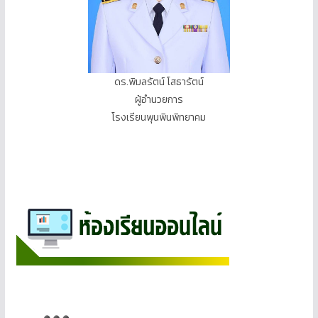
ดร.พิมลรัตน์ โสธารัตน์
ผู้อำนวยการ
โรงเรียนพุนพินพิทยาคม