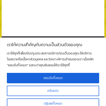
เราให้ความสำคัญกับความเป็นส่วนตัวของคุณ
ติดต่อ
เราใช้คุกกี้เพื่อปรับปรุงประสบการณ์การท่องเว็บของคุณ ให้บริการ
โฆษณาหรือเนื้อหาส่วนบุคคล และวิเคราะห์การเข้าชมของเรา เมื่อคลิก
โรงเรียนพุนพินพิทยาคม
"ยอมรับทั้งหมด" แสดงว่าคุณยินยอมให้เราใช้คุกกี้
ตั้งอยู่ที่เลขที่ 125 ถนนธราธิบดี ตำบลท่าข้าม อำเภอพุนพิน
จังหวัดสุราษฎร์ธานี 84130
โทร : 077 311 321
ยอมรับทั้งหมด
ปรับแต่ง
Copyright © 2026
โรงเรียนพุนพินพิทยาคม
. All rights reserved.
ปฏิเสธทั้งหมด