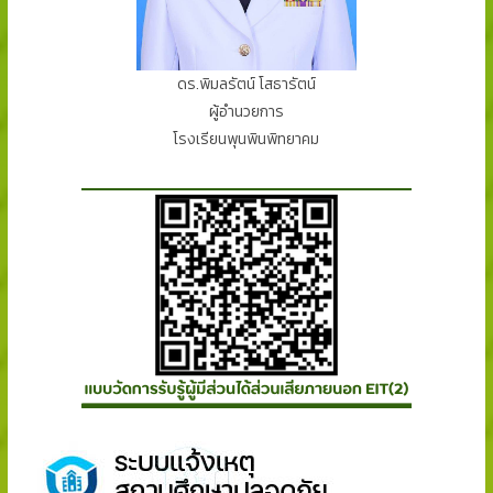
ดร.พิมลรัตน์ โสธารัตน์
ผู้อำนวยการ
โรงเรียนพุนพินพิทยาคม