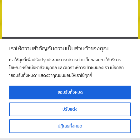
เราให้ความสำคัญกับความเป็นส่วนตัวของคุณ
ติดต่อ
เราใช้คุกกี้เพื่อปรับปรุงประสบการณ์การท่องเว็บของคุณ ให้บริการ
โฆษณาหรือเนื้อหาส่วนบุคคล และวิเคราะห์การเข้าชมของเรา เมื่อคลิก
โรงเรียนพุนพินพิทยาคม
"ยอมรับทั้งหมด" แสดงว่าคุณยินยอมให้เราใช้คุกกี้
ตั้งอยู่ที่เลขที่ 125 ถนนธราธิบดี ตำบลท่าข้าม อำเภอพุนพิน
จังหวัดสุราษฎร์ธานี 84130
โทร : 077 311 321
ยอมรับทั้งหมด
ปรับแต่ง
Copyright © 2026
โรงเรียนพุนพินพิทยาคม
. All rights reserved.
ปฏิเสธทั้งหมด
Theme:
ColorMag
by ThemeGrill. Powered by
WordPress
.