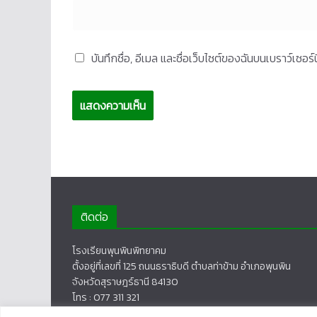
บันทึกชื่อ, อีเมล และชื่อเว็บไซต์ของฉันบนเบราว์เซอ
ติดต่อ
โรงเรียนพุนพินพิทยาคม
ตั้งอยู่ที่เลขที่ 125 ถนนธราธิบดี ตำบลท่าข้าม อำเภอพุนพิน
จังหวัดสุราษฎร์ธานี 84130
โทร : 077 311 321