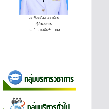
ดร.พิมลรัตน์ โสธารัตน์
ผู้อำนวยการ
โรงเรียนพุนพินพิทยาคม