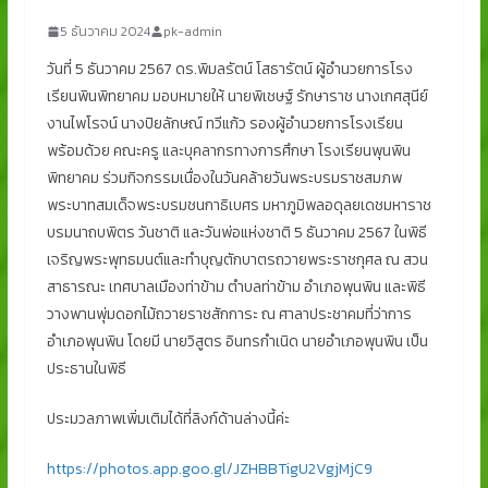
5 ธันวาคม 2024
pk-admin
วันที่ 5 ธันวาคม 2567 ดร.พิมลรัตน์ โสธารัตน์ ผู้อำนวยการโรง
เรียนพินพิทยาคม มอบหมายให้ นายพิเชษฐ์ รักษาราช นางเกศสุนีย์
งานไพโรจน์ นางปิยลักษณ์ ทวีแก้ว รองผู้อำนวยการโรงเรียน
พร้อมด้วย คณะครู และบุคลากรทางการศึกษา โรงเรียนพุนพิน
พิทยาคม ร่วมกิจกรรมเนื่องในวันคล้ายวันพระบรมราชสมภพ
พระบาทสมเด็จพระบรมชนกาธิเบศร มหาภูมิพลอดุลยเดชมหาราช
บรมนาถบพิตร วันชาติ และวันพ่อแห่งชาติ 5 ธันวาคม 2567 ในพิธี
เจริญพระพุทธมนต์และทำบุญตักบาตรถวายพระราชกุศล ณ สวน
สาธารณะ เทศบาลเมืองท่าข้าม
ตำบลท่าข้าม อำเภอพุนพิน และพิธี
วางพานพุ่มดอกไม้ถวายราชสักการะ ณ ศาลาประชาคมที่ว่าการ
อำเภอพุนพิน โดยมี นายวิสูตร อินทรกำเนิด นายอำเภอพุนพิน เป็น
ประธานในพิธี
ประมวลภาพเพิ่มเติมได้ที่ลิงก์ด้านล่างนี้ค่ะ
https://photos.app.goo.gl/JZHBBTigU2VgjMjC9