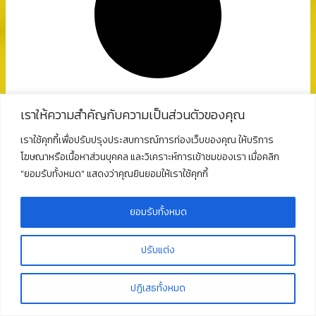
เราให้ความสำคัญกับความเป็นส่วนตัวของคุณ
เราใช้คุกกี้เพื่อปรับปรุงประสบการณ์การท่องเว็บของคุณ ให้บริการ
โฆษณาหรือเนื้อหาส่วนบุคคล และวิเคราะห์การเข้าชมของเรา เมื่อคลิก
"ยอมรับทั้งหมด" แสดงว่าคุณยินยอมให้เราใช้คุกกี้
ยอมรับทั้งหมด
pk-admin
ปรับแต่ง
ปฏิเสธทั้งหมด
โรงเรียนพุนพินพิทยาคม ผ่านเกณฑ์การประเมิน “สถานศึกษา
สีขาว” ปลอดยาเสพติดและอบายมุข “ดีเด่น” ระดับเงิน