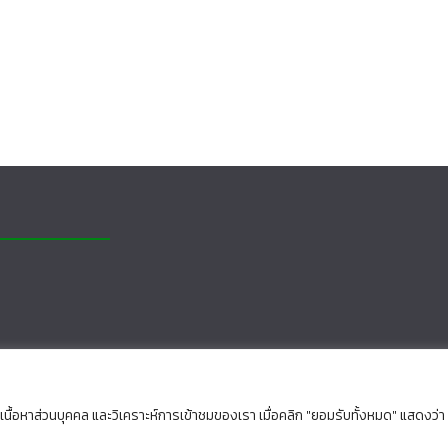
นื้อหาส่วนบุคคล และวิเคราะห์การเข้าชมของเรา เมื่อคลิก "ยอมรับทั้งหมด" แสดงว่า
rved.
s
.