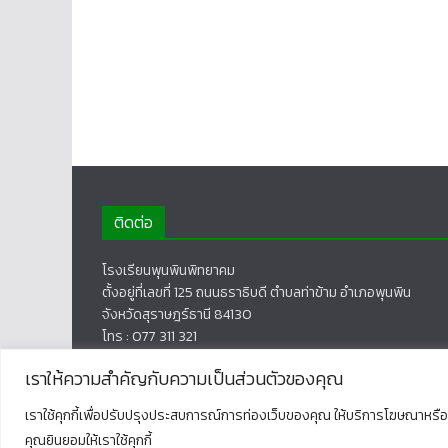
ติดต่อ
โรงเรียนพุนพินพิทยาคม
ตั้งอยู่ที่เลขที่ 125 ถนนธราธิบดี ตำบลท่าข้าม อำเภอพุนพิน
จังหวัดสุราษฎร์ธานี 84130
โทร : 077 311 321
เราให้ความสำคัญกับความเป็นส่วนตัวของคุณ
เราใช้คุกกี้เพื่อปรับปรุงประสบการณ์การท่องเว็บของคุณ ให้บริการโฆษณาหรือเ
Copyright © 2026
โรงเรียนพุนพินพิทยาคม
. All rights rese
คุณยินยอมให้เราใช้คุกกี้
Theme:
ColorMag
by ThemeGrill. Powered by
WordPres