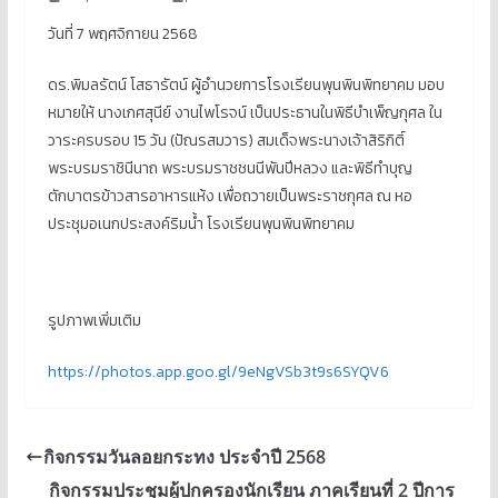
วันที่ 7 พฤศจิกายน 2568
ดร.พิมลรัตน์ โสธารัตน์ ผู้อำนวยการโรงเรียนพุนพินพิทยาคม มอบ
หมายให้ นางเกศสุนีย์ งานไพโรจน์ เป็นประธานในพิธีบำเพ็ญกุศล ใน
วาระครบรอบ 15 วัน
(ปัณรสมวาร) สมเด็จพระนางเจ้าสิริกิติ์
พระบรมราชินีนาถ พระบรมราชชนนีพันปีหลวง และพิธีทำบุญ
ตักบาตรข้าวสารอาหารแห้ง เพื่อถวายเป็นพระราชกุศล ณ หอ
ประชุมอเนกประสงค์ริมน้ำ โรงเรียนพุนพินพิทยาคม
รูปภาพเพิ่มเติม
https://photos.app.goo.gl/9eNgVSb3t9s6SYQV6
กิจกรรมวันลอยกระทง ประจำปี 2568
กิจกรรมประชุมผู้ปกครองนักเรียน ภาคเรียนที่ 2 ปีการ