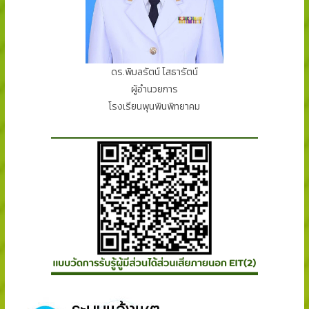
ดร.พิมลรัตน์ โสธารัตน์
ผู้อำนวยการ
โรงเรียนพุนพินพิทยาคม