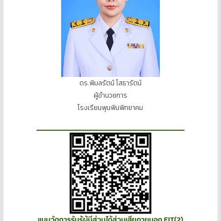
ดร.พิมลรัตน์ โสธารัตน์
ผู้อำนวยการ
โรงเรียนพุนพินพิทยาคม