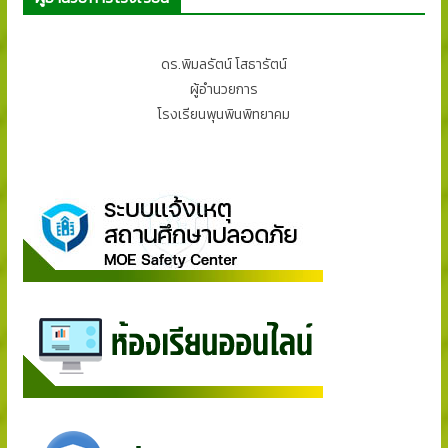
ดร.พิมลรัตน์ โสธารัตน์
ผู้อำนวยการ
โรงเรียนพุนพินพิทยาคม