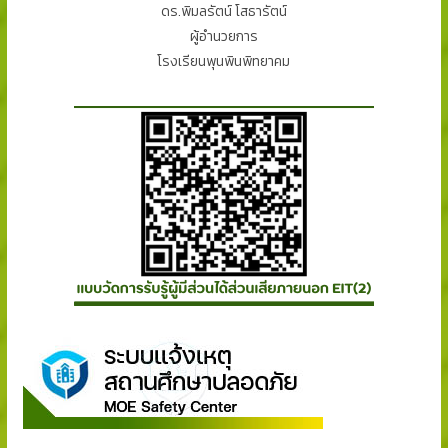
ดร.พิมลรัตน์ โสธารัตน์
ผู้อำนวยการ
โรงเรียนพุนพินพิทยาคม