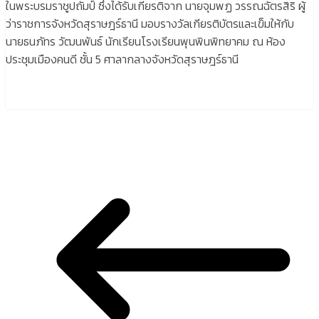
ในพระบรมราชูปถัมป์ ซึ่งได้รับเกียรติจาก นายจุมพฏ วรรณฉัตรสิริ ผู้
ว่าราชการจังหวัดสุราษฎร์ธานี มอบรางวัลเกียรติบัตรและเข็มให้กับ
นายธนภัทร วัฒนพันธ์ นักเรียนโรงเรียนพุนพินพิทยาคม ณ ห้อง
ประชุมเมืองคนดี ชั้น 5 ศาลากลางจังหวัดสุราษฎร์ธานี