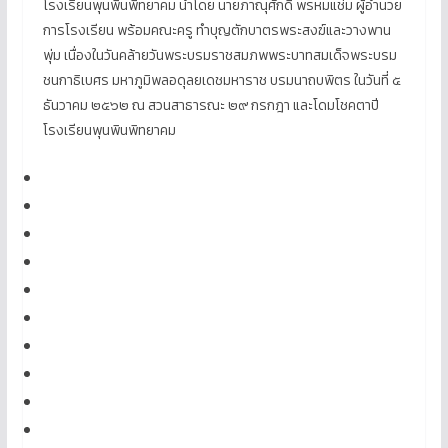
โรงเรียนพุนพินพิทยาคม นำโดย นายภาณุศักดิ์ พรหมแช่ม ผู้อำนวย
การโรงเรียน พร้อมคณะครู ทำบุญตักบาตรพระสงฆ์และวางพาน
พุ่ม เนื่องในวันคล้ายวันพระบรมราชสมภพพระบาทสมเด็จพระบรม
ชนกาธิเบศร มหาภูมิพลอดุลยเดชมหาราช บรมนาถบพิตร ในวันที่ ๕
ธันวาคม ๒๕๖๒ ณ สวนสาธารณะ ๒๙ กรกฎา และโดมโชคตาปี
โรงเรียนพุนพินพิทยาคม