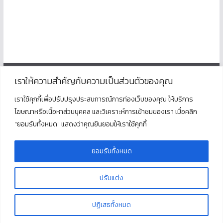
เราให้ความสำคัญกับความเป็นส่วนตัวของคุณ
ติดต่อ
เราใช้คุกกี้เพื่อปรับปรุงประสบการณ์การท่องเว็บของคุณ ให้บริการ
โฆษณาหรือเนื้อหาส่วนบุคคล และวิเคราะห์การเข้าชมของเรา เมื่อคลิก
โรงเรียนพุนพินพิทยาคม
"ยอมรับทั้งหมด" แสดงว่าคุณยินยอมให้เราใช้คุกกี้
ตั้งอยู่ที่เลขที่ 125 ถนนธราธิบดี ตำบลท่าข้าม อำเภอพุนพิน
จังหวัดสุราษฎร์ธานี 84130
โทร : 077 311 321
ยอมรับทั้งหมด
ปรับแต่ง
Copyright © 2026
โรงเรียนพุนพินพิทยาคม
. All rights reserved.
ปฏิเสธทั้งหมด
Theme:
ColorMag
by ThemeGrill. Powered by
WordPress
.