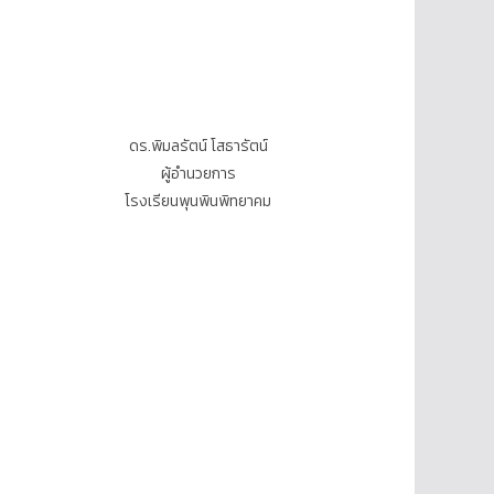
ดร.พิมลรัตน์ โสธารัตน์
ผู้อำนวยการ
โรงเรียนพุนพินพิทยาคม