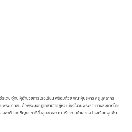
รเดช จู่ทิ่น ผู้อำนวยการโรงเรียน พร้อมด้วย คณะผู้บริหาร ครู บุคลากร
ณพระบาทสมเด็จพระมงกุฎเกล้าเจ้าอยู่หัว เนื่องในวันพระราชทานธงชาติไทย
งชาติ และเชิญธงชาติขึ้นสู่ยอดเสา ณ บริเวณหน้าเสาธง โรงเรียนพุนพิน