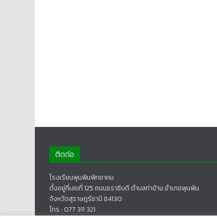
ติดต่อ
โรงเรียนพุนพินพิทยาคม
ตั้งอยู่ที่เลขที่ 125 ถนนธราธิบดี ตำบลท่าข้าม อำเภอพุนพิน
จังหวัดสุราษฎร์ธานี 84130
โทร : 077 311 321