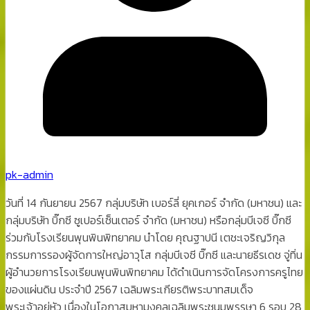
pk-admin
วันที่ 14 กันยายน 2567 กลุ่มบริษัท เบอร์ลี่ ยุคเกอร์ จำกัด (มหาชน) และ
กลุ่มบริษัท บิ๊กซี ซูเปอร์เซ็นเตอร์ จำกัด (มหาชน) หรือกลุ่มบีเจซี บิ๊กซี
ร่วมกับโรงเรียนพุนพินพิทยาคม นำโดย คุณฐาปนี เตชะเจริญวิกุล
กรรมการรองผู้จัดการใหญ่อาวุโส กลุ่มบีเจซี บิ๊กซี และนายธีรเดช จู่ทิ่น
ผู้อำนวยการโรงเรียนพุนพินพิทยาคม ได้ดำเนินการจัดโครงการครูไทย
ของแผ่นดิน ประจำปี 2567 เฉลิมพระเกียรติพระบาทสมเด็จ
พระเจ้าอยู่หัว เนื่องในโอกาสมหามงคลเฉลิมพระชนมพรรษา 6 รอบ 28