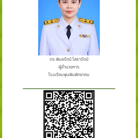
ดร.พิมลรัตน์ โสธารัตน์
ผู้อำนวยการ
โรงเรียนพุนพินพิทยาคม